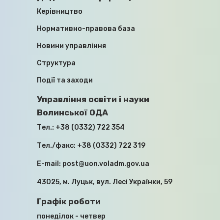
ПОЗБАВЛЕНИХ ОСОБИСТОЇ СВОБОДИ
Керівництво
ВНАСЛІДОК ЗБРОЙНОЇ АГРЕСІЇ
ПРОТИ УКРАЇНИ, ЗНИКЛИХ
Нормативно-правова база
БЕЗВІСТИ ЗА ОСОБЛИВИХ
ОБСТАВИН, ТА ЧЛЕНІВ ЇХНІХ СІМЕЙ
Новини управління
Структура
10.07.2026
Події та заходи
Управління освіти і науки
Волинської ОДА
Тел.:
+38 (0332) 722 354
Тел./факс:
+38 (0332) 722 319
МОДЕРНІЗАЦІЯ, ДЕЦЕНТРАЛІЗАЦІЯ,
E-mail:
post@uon.voladm.gov.ua
ІНВЕСТИЦІЇ: У ВМІ ПРОЙШЛА
РОБОЧА НАРАДА ІЗ ЗАСТУПНИКОМ
43025, м. Луцьк, вул. Лесі Українки, 59
МІНІСТРА ОСВІТИ
Графік роботи
16.04.2026
понеділок - четвер