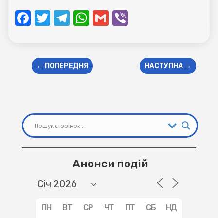
Facebook
Twitter
Telegram
WhatsApp
Gmail
Viber
←
ПОПЕРЕДНЯ
НАСТУПНА
→
Анонси подій
ПН
ВТ
СР
ЧТ
ПТ
СБ
НД