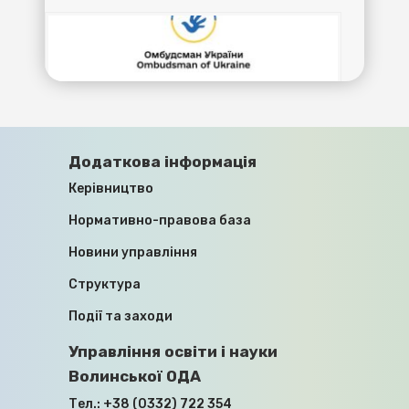
ПРАВА ЦИВІЛЬНИХ ОСІБ,
Додаткова інформація
ПОЗБАВЛЕНИХ ОСОБИСТОЇ СВОБОДИ
Керівництво
ВНАСЛІДОК ЗБРОЙНОЇ АГРЕСІЇ
ПРОТИ УКРАЇНИ, ЗНИКЛИХ
Нормативно-правова база
БЕЗВІСТИ ЗА ОСОБЛИВИХ
ОБСТАВИН, ТА ЧЛЕНІВ ЇХНІХ СІМЕЙ
Новини управління
Структура
10.07.2026
Події та заходи
Управління освіти і науки
Волинської ОДА
Тел.:
+38 (0332) 722 354