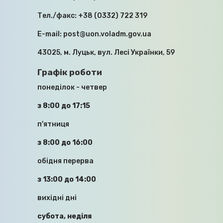
Тел./факс:
+38 (0332) 722 319
МОДЕРНІЗАЦІЯ, ДЕЦЕНТРАЛІЗАЦІЯ,
E-mail:
post@uon.voladm.gov.ua
ІНВЕСТИЦІЇ: У ВМІ ПРОЙШЛА
РОБОЧА НАРАДА ІЗ ЗАСТУПНИКОМ
43025, м. Луцьк, вул. Лесі Українки, 59
МІНІСТРА ОСВІТИ
Графік роботи
16.04.2026
понеділок - четвер
з 8:00 до 17:15
п'ятниця
з 8:00 до 16:00
обідня перерва
ПРО РЕАЛІЗАЦІЮ ВАЖЛИВОГО ДЛЯ
з 13:00 до 14:00
ВОЛИНІ ПРОЄКТУ – СТВОРЕННЯ
ЦЕНТРУ ПРОФЕСІЙНОЇ
вихідні дні
ДОСКОНАЛОСТІ НА БАЗІ
КОЛКІВСЬКОГО ЦЕНТРУ
субота, неділя