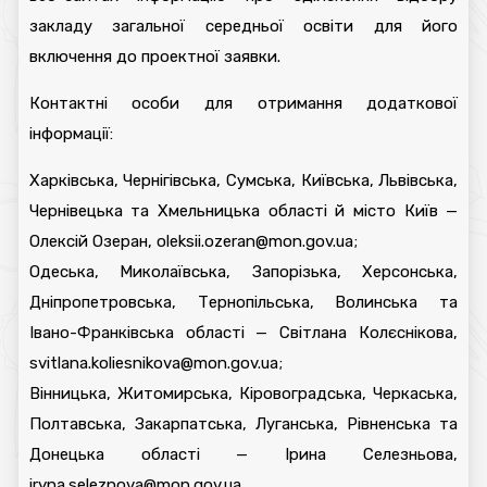
закладу загальної середньої освіти для його
включення до проектної заявки.
Контактні особи для отримання додаткової
інформації:
Харківська, Чернігівська, Сумська, Київська, Львівська,
Чернівецька та Хмельницька області й місто Київ —
Олексій Озеран, oleksii.ozeran@mon.gov.ua;
Одеська, Миколаївська, Запорізька, Херсонська,
Дніпропетровська, Тернопільська, Волинська та
Івано-Франківська області — Світлана Колєснікова,
svitlana.koliesnikova@mon.gov.ua;
Вінницька, Житомирська, Кіровоградська, Черкаська,
Полтавська, Закарпатська, Луганська, Рівненська та
Донецька області — Ірина Селезньова,
iryna.seleznova@mon.gov.ua.