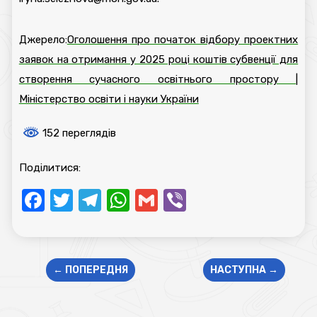
Джерело:
Оголошення про початок відбору проектних
заявок на отримання у 2025 році коштів субвенції для
створення сучасного освітнього простору |
Міністерство освіти і науки України
152 переглядів
Поділитися:
Facebook
Twitter
Telegram
WhatsApp
Gmail
Viber
←
ПОПЕРЕДНЯ
НАСТУПНА
→