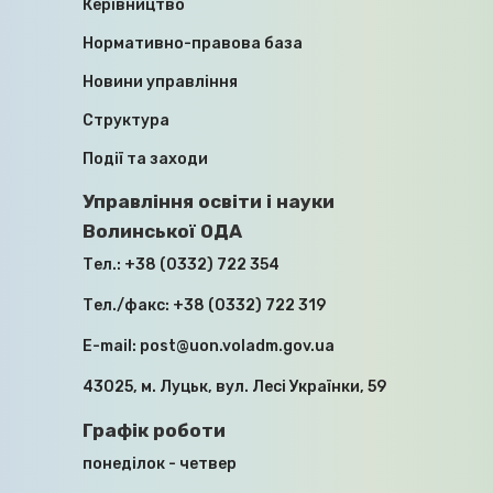
Керівництво
ВНАСЛІДОК ЗБРОЙНОЇ АГРЕСІЇ
ПРОТИ УКРАЇНИ, ЗНИКЛИХ
Нормативно-правова база
БЕЗВІСТИ ЗА ОСОБЛИВИХ
ОБСТАВИН, ТА ЧЛЕНІВ ЇХНІХ СІМЕЙ
Новини управління
Структура
10.07.2026
Події та заходи
Управління освіти і науки
Волинської ОДА
Тел.:
+38 (0332) 722 354
Тел./факс:
+38 (0332) 722 319
МОДЕРНІЗАЦІЯ, ДЕЦЕНТРАЛІЗАЦІЯ,
E-mail:
post@uon.voladm.gov.ua
ІНВЕСТИЦІЇ: У ВМІ ПРОЙШЛА
РОБОЧА НАРАДА ІЗ ЗАСТУПНИКОМ
43025, м. Луцьк, вул. Лесі Українки, 59
МІНІСТРА ОСВІТИ
Графік роботи
16.04.2026
понеділок - четвер