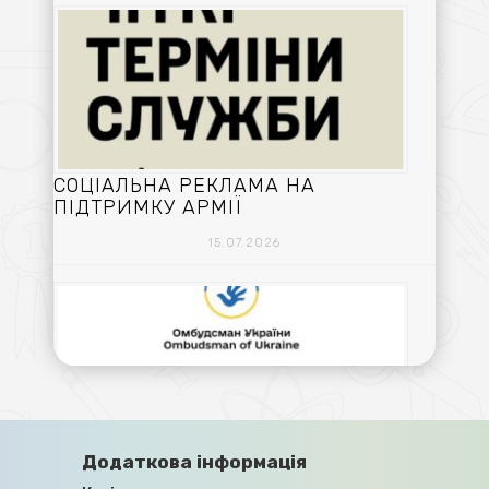
СОЦІАЛЬНА РЕКЛАМА НА
ПІДТРИМКУ АРМІЇ
15.07.2026
ПРАВА ЦИВІЛЬНИХ ОСІБ,
Додаткова інформація
ПОЗБАВЛЕНИХ ОСОБИСТОЇ СВОБОДИ