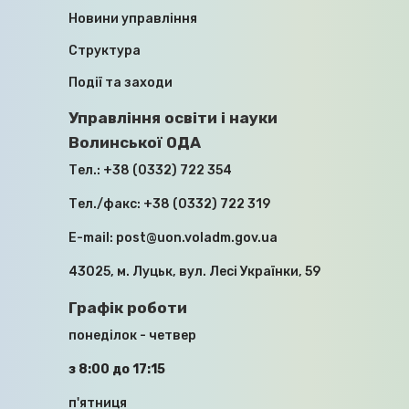
БЕЗВІСТИ ЗА ОСОБЛИВИХ
ОБСТАВИН, ТА ЧЛЕНІВ ЇХНІХ СІМЕЙ
Новини управління
Структура
10.07.2026
Події та заходи
Управління освіти і науки
Волинської ОДА
Тел.:
+38 (0332) 722 354
Тел./факс:
+38 (0332) 722 319
МОДЕРНІЗАЦІЯ, ДЕЦЕНТРАЛІЗАЦІЯ,
E-mail:
post@uon.voladm.gov.ua
ІНВЕСТИЦІЇ: У ВМІ ПРОЙШЛА
РОБОЧА НАРАДА ІЗ ЗАСТУПНИКОМ
43025, м. Луцьк, вул. Лесі Українки, 59
МІНІСТРА ОСВІТИ
Графік роботи
16.04.2026
понеділок - четвер
з 8:00 до 17:15
п'ятниця