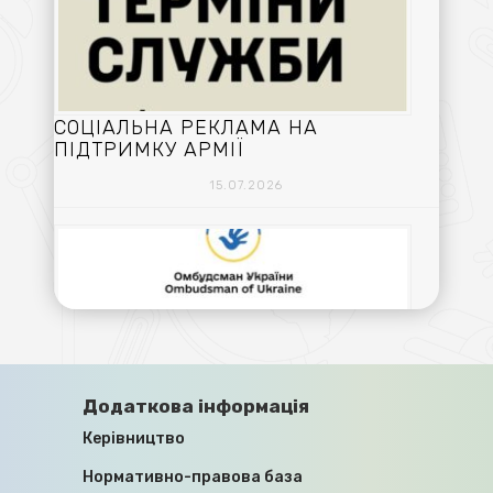
СОЦІАЛЬНА РЕКЛАМА НА
ПІДТРИМКУ АРМІЇ
15.07.2026
ПРАВА ЦИВІЛЬНИХ ОСІБ,
Додаткова інформація
ПОЗБАВЛЕНИХ ОСОБИСТОЇ СВОБОДИ
Керівництво
ВНАСЛІДОК ЗБРОЙНОЇ АГРЕСІЇ
ПРОТИ УКРАЇНИ, ЗНИКЛИХ
Нормативно-правова база