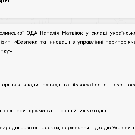
Волинської ОДА
Наталія Матвіюк
у складі українськ
зиті «Безпека та інновації в управлінні територіям
итку».
рганів влади Ірландії та Association of Irish Loc
ління територіями та інноваційних методів
жнародні освітні проєкти, порівняння підходів України 