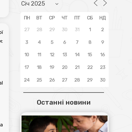
ПН
ВТ
СР
ЧТ
ПТ
СБ
НД
27
28
29
30
31
1
2
ої
и:
3
4
5
6
7
8
9
10
11
12
13
14
15
16
17
18
19
20
21
22
23
24
25
26
27
28
29
30
al
Останні новини
та