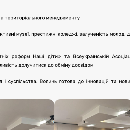
та територіального менеджменту
активні музеї, престижні коледжі, залученість молоді 
ніх реформ Наші діти» та Всеукраїнській Асоціац
ивість долучитися до обміну досвідом!
 і суспільства. Волинь готова до інновацій та нов