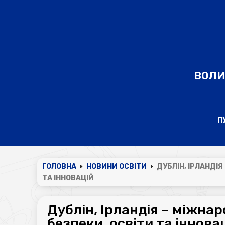
ВОЛИ
П
ГОЛОВНА
НОВИНИ ОСВІТИ
ДУБЛІН, ІРЛАНДІ
E
E
ТА ІННОВАЦІЙ
Дублін, Ірландія – міжнар
безпеки, освіти та іннова