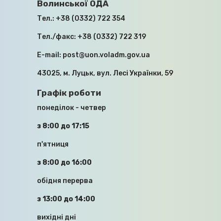
Волинської ОДА
Тел.:
+38 (0332) 722 354
Тел./факс:
+38 (0332) 722 319
МОДЕРНІЗАЦІЯ, ДЕЦЕНТРАЛІЗАЦІЯ,
E-mail:
post@uon.voladm.gov.ua
ІНВЕСТИЦІЇ: У ВМІ ПРОЙШЛА
РОБОЧА НАРАДА ІЗ ЗАСТУПНИКОМ
43025, м. Луцьк, вул. Лесі Українки, 59
МІНІСТРА ОСВІТИ
Графік роботи
16.04.2026
понеділок - четвер
з 8:00 до 17:15
п'ятниця
з 8:00 до 16:00
обідня перерва
ПРО РЕАЛІЗАЦІЮ ВАЖЛИВОГО ДЛЯ
з 13:00 до 14:00
ВОЛИНІ ПРОЄКТУ – СТВОРЕННЯ
ЦЕНТРУ ПРОФЕСІЙНОЇ
вихідні дні