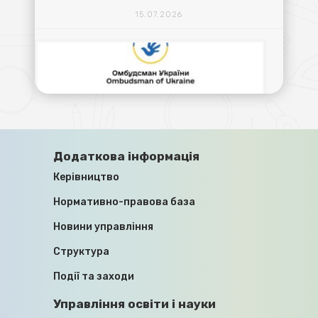
15.07.2026
ПРАВА ЦИВІЛЬНИХ ОСІБ,
Додаткова інформація
ПОЗБАВЛЕНИХ ОСОБИСТОЇ СВОБОДИ
Керівництво
ВНАСЛІДОК ЗБРОЙНОЇ АГРЕСІЇ
ПРОТИ УКРАЇНИ, ЗНИКЛИХ
Нормативно-правова база
БЕЗВІСТИ ЗА ОСОБЛИВИХ
ОБСТАВИН, ТА ЧЛЕНІВ ЇХНІХ СІМЕЙ
Новини управління
Структура
10.07.2026
Події та заходи
Управління освіти і науки