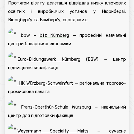
Протягом візиту делегація відвідала низку ключових
освітніх і виробничих установ у Нюрнберзі,
Вюрцбурґу та Бамберґу, серед яких:
bbw –
bfz Nürnberg
— професійні навчальні
центри баварської економіки
Euro-Bildungswerk Nürnberg
(EBW) — центр
підвищення кваліфікації
IHK Würzburg-Schweinfurt
— регіональна торгово-
промислова палата
Franz-Oberthür-Schule Würzburg — навчальний
центр для підготовки фахівців
Weyermann Specialty Malts
— сучасне