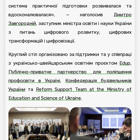
система практичної підготовки розвивалася та
вдосконалювалася», — наголосив
Дмитро
Завгородній
, заступник міністра освіти і науки України
з питань цифрового розвитку, цифрових
трансформацій і цифровізації.
Круглий стіл організовано за підтримки та у співпраці
з українсько-швейцарським освітнім проєктом
Edup,
Публічно-приватне партнерство для поліпшення
профосвіти в Україні
,
Конфедерація будівельників
України
та
Reform Support Team at the Ministry of
Education and Science of Ukraine
.