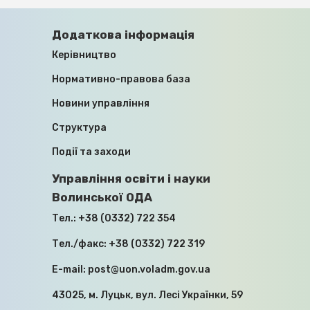
ПРАВА ЦИВІЛЬНИХ ОСІБ,
Додаткова інформація
ПОЗБАВЛЕНИХ ОСОБИСТОЇ СВОБОДИ
Керівництво
ВНАСЛІДОК ЗБРОЙНОЇ АГРЕСІЇ
ПРОТИ УКРАЇНИ, ЗНИКЛИХ
Нормативно-правова база
БЕЗВІСТИ ЗА ОСОБЛИВИХ
ОБСТАВИН, ТА ЧЛЕНІВ ЇХНІХ СІМЕЙ
Новини управління
Структура
10.07.2026
Події та заходи
Управління освіти і науки
Волинської ОДА
Тел.:
+38 (0332) 722 354
Тел./факс:
+38 (0332) 722 319
МОДЕРНІЗАЦІЯ, ДЕЦЕНТРАЛІЗАЦІЯ,
E-mail:
post@uon.voladm.gov.ua
ІНВЕСТИЦІЇ: У ВМІ ПРОЙШЛА
РОБОЧА НАРАДА ІЗ ЗАСТУПНИКОМ
43025, м. Луцьк, вул. Лесі Українки, 59
МІНІСТРА ОСВІТИ