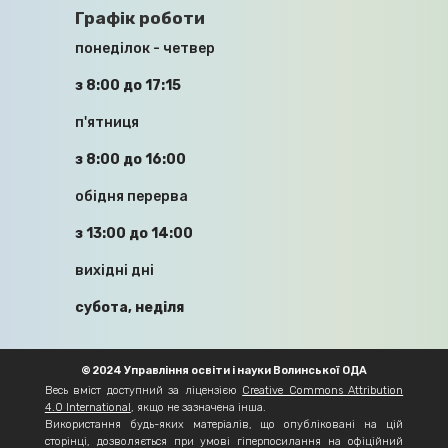
Графік роботи
16.04.2026
понеділок - четвер
з 8:00 до 17:15
п'ятниця
з 8:00 до 16:00
обідня перерва
ПРО РЕАЛІЗАЦІЮ ВАЖЛИВОГО ДЛЯ
з 13:00 до 14:00
ВОЛИНІ ПРОЄКТУ – СТВОРЕННЯ
ЦЕНТРУ ПРОФЕСІЙНОЇ
вихідні дні
ДОСКОНАЛОСТІ НА БАЗІ
КОЛКІВСЬКОГО ЦЕНТРУ
субота, неділя
ПРОФЕСІЙНОЇ ОСВІТИ – ГОВОРИЛИ
СЬОГОДНІ НА РОБОЧІЙ НАРАДІ ІЗ
ЗАСТУПНИКОМ МІНІСТРА ОСВІТИ І
© 2024 Управління освіти і науки Волинської ОДА
НАУКИ УКРАЇНИ ДМИТРОМ
Весь вміст доступний за ліцензією
Creative Commons Attribution
ЗАВГОРОДНІМ.
4.0 International
, якщо не зазначена інша.
Використання будь-яких матеріалів, що опубліковані на цій
сторінці, дозволяється при умові гіперпосилання на офіційний
16.04.2026