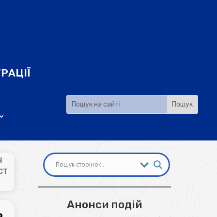
РАЦІЇ
Н
СТ
Анонси подій
ь