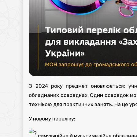
З 2024 року предмет оновлюється: учн
обладнаних осередках. Один осередок може
технікою для практичних занять. На це уряд
У новому переліку:
симуляційне й мультимедійне обладна