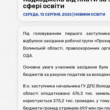
сфері освіти
СЕРЕДА, 13 СЕРПНЯ, 2025
|
НОВИНИ ОСВІТИ
Під головуванням першого заступника
відбулося засідання робочої групи «Прозор
Волинській області, правоохоронних орга
ОДА.
Основна увага учасників засідання бул
бюджетів за рахунок податків за володін
В.о. заступника начальника ГУ ДПС Володи
області оподатковано 676,3 тис. земел
користуються 275,2 тис. громадян, у тому 
бюджети громад отримали 69,9 млн грн плат