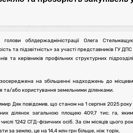
 голови облдержадміністрації Олега Стельмащук
ість та підзвітність» за участі представників ГУ ДПС
нів та керівників профільних структурних підрозділ
а зосереджена на збільшенні надходжень до місцев
ня та/або користування земельними ділянками.
мир Дяк повідомив, що станом на 1 серпня 2025 року
ьних ділянок загальною площею 409,7 тис. га, яки
числі 1242 СГД-фізичних осіб. За сім місяців цього ро
и за землю, це на 14,4 млн грн більше, ніж торік.