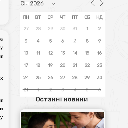
ПН
ВТ
СР
ЧТ
ПТ
СБ
НД
27
28
29
30
31
1
2
а
7
3
4
5
6
8
9
 у
10
11
12
13
14
15
16
ів
17
18
19
20
21
22
23
24
25
26
27
28
29
30
их
31
1
2
3
4
5
6
Останні новини
 в
ми
ку