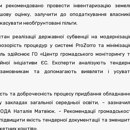
м рекомендовано провести інвентаризацію земел
шову оцінку, залучити до оподаткування власник
касувати необґрунтовані пільги.
тан реалізації державної субвенції на модернізац
розорість процедур у системі ProZorro та мінімізац
вель здійснює ГО «Центр громадського моніторингу 
йної ініціативи ЄС. Експерти аналізують тендер
 замовникам та допомагають виявляти і усуват
ість та доброчесність процесу придбання обладнанн
у закладах загальної середньої освіти, – зазначи
 ОДА Наталія Матвіюк. – Рекомендації громадськос
підвищити якість тендерної документації та зменши
жетних коштів».