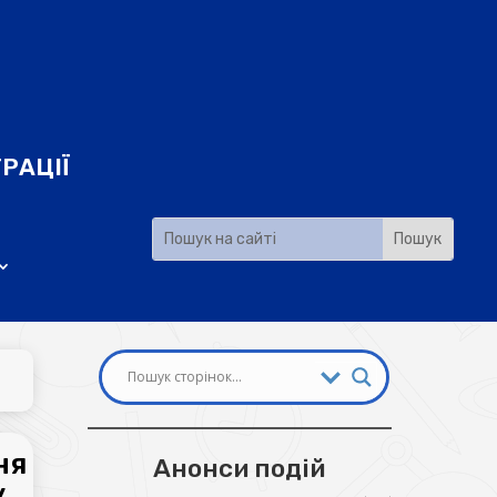
РАЦІЇ
ня
Анонси подій
у