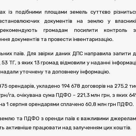
х із подібними площами земель суттєво різнитьс
овстановлюючих документів на землю у власникі
 рекомендують громадам посилити контроль з
ення документів та провести інвентаризацію.
ьних паїв. Для звірки даних ДПС направила запити 
 53 ТГ, з яких 13 громад відмовили у наданні інформаці
 – надали уточнену та доповнену інформацію.
75 орендарів, укладено 194 678 договорів на 275,2 ти
грн/га, очікувана сума ПДФО – 221,3 млн грн, з яких 6
на 1 серпня орендарями сплачено 60,8 млн грн ПДФО.
 землю та ПДФО з оренди паїв є важливими джерела
ють активніше працювати над залученням цих коштів.