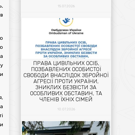
ь,
15.07.2026
ів
ію
ію
та
ПРАВА ЦИВІЛЬНИХ ОСІБ,
ну
ПОЗБАВЛЕНИХ ОСОБИСТОЇ
и
СВОБОДИ ВНАСЛІДОК ЗБРОЙНОЇ
АГРЕСІЇ ПРОТИ УКРАЇНИ,
ЗНИКЛИХ БЕЗВІСТИ ЗА
ОСОБЛИВИХ ОБСТАВИН, ТА
я,
ЧЛЕНІВ ЇХНІХ СІМЕЙ
ла
10.07.2026
ті
ти